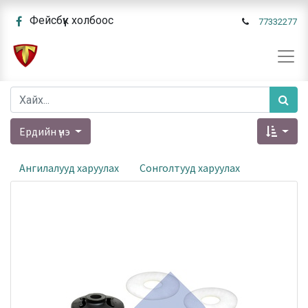
Фейсбүүк холбоос
77332277
Ердийн үнэ
Ангилалууд харуулах
Сонголтууд харуулах