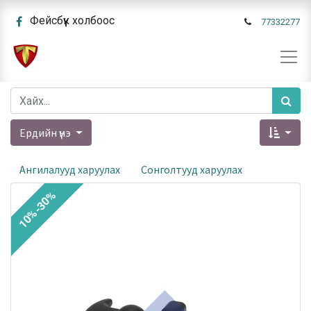
Фейсбүүк холбоос
77332277
Ердийн үнэ
Ангилалууд харуулах
Сонголтууд харуулах
10%-30%