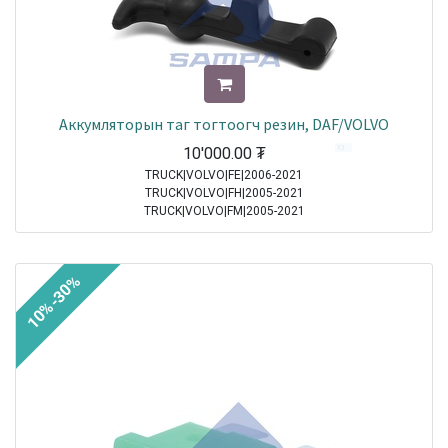
Аккумляторын таг тогтоогч резин, DAF/VOLVO
10'000.00
₮
TRUCK|VOLVO|FE|2006-2021
TRUCK|VOLVO|FH|2005-2021
TRUCK|VOLVO|FM|2005-2021
TRUCK|DAF|95XF|1997-2002
TRUCK|DAF|65CF|1998-2000
TRUCK|DAF|75CF|1998-2000
10%-30%
TRUCK|DAF|85CF|1998-2000
TRUCK|MERCEDES|Atego|1998-2004
TRUCK|MERCEDES|Axor|2001-2004
TRUCK|DAF|CF65|2001-2013
TRUCK|DAF|CF75|2001-2013
TRUCK|DAF|CF85|2001-2013
TRUCK|DAF|XF95|2002-2006
TRUCK|MERCEDES|Atego 2|2004-2021
TRUCK|MERCEDES|Axor 2|2004-2021
TRUCK|DAF|XF105|2005-2021