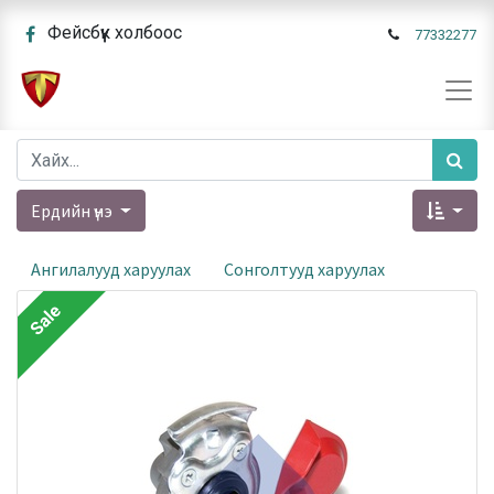
Фейсбүүк холбоос
77332277
Ердийн үнэ
Ангилалууд харуулах
Сонголтууд харуулах
Sale