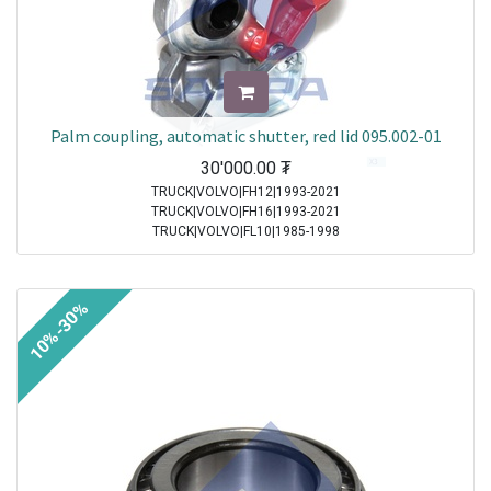
Palm coupling, automatic shutter, red lid 095.002-01
30'000.00
₮
TRUCK|VOLVO|FH12|1993-2021
TRUCK|VOLVO|FH16|1993-2021
TRUCK|VOLVO|FL10|1985-1998
TRUCK|VOLVO|FL12|1995-1998
TRUCK|VOLVO|FL6|1985-2000
TRUCK|VOLVO|FL7|1991-1998
10%-30%
TRUCK|VOLVO|FM10|1998-2001
TRUCK|VOLVO|FM12|1998-2005
TRUCK|VOLVO|FM7|1998-2001
TRUCK|VOLVO|FS7|1994-1996
TRUCK|MAN|Other Truck Series|1970-2021
TRUCK|MAN|F 90|1985-1997
TRUCK|SCANIA|3 Series Truck|1987-1996
TRUCK|IVECO|Eurocargo I|1991-2003
TRUCK|IVECO|Eurostar|1992-2002
TRUCK|IVECO|Eurotech|1992-2002