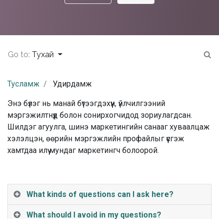
Go to:
Тухай
Тусламж
Удирдамж
Энэ бүлэг нь манай бүтээгдэхүүн, үйлчилгээний
мэргэжилтнүүд болон сонирхогчидод зориулагдсан.
Шилдэг агуулга, шинэ маркетингийн санааг хуваалцаж
хэлэлцэн, өөрийн мэргэжлийн профайлыг үүсгэж
хамтдаа илүү мундаг маркетингч болоорой.
What kinds of questions can I ask here?
What should I avoid in my questions?