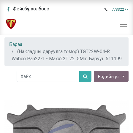
Фейсбүүк холбоос
77332277
Бараа
(Накладны даруулга төмөр) TGT22W-04-R
Wabco Pan22-1 - Maxx22T 22. 5Mm Баруун 511199
Ердийн үнэ