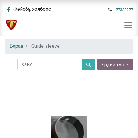
Фейсбүүк холбоос
77332277
Бараа
Guide sleeve
Ердийн үнэ