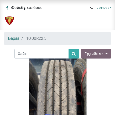
Фейсбүүк холбоос
77332277
Бараа
10.00R22.5
Ердийн үнэ