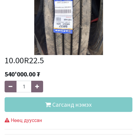
10.00R22.5
540'000.00
₮
Сагсанд нэмэх
Нөөц дууссан