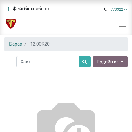
Фейсбүүк холбоос
77332277
Бараа
12.00R20
Ердийн үнэ