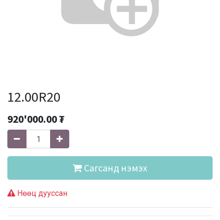
12.00R20
920'000.00
₮
Сагсанд нэмэх
Нөөц дууссан