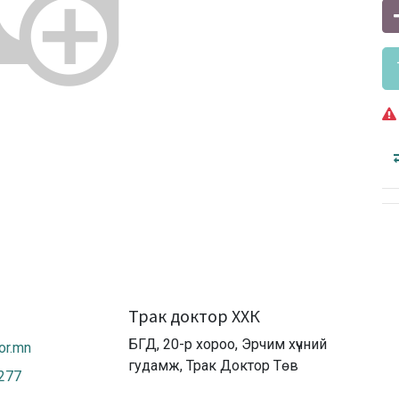
Трак доктор ХХК
БГД, 20-р хороо, Эрчим хүчний
or.mn
гудамж, Трак Доктор Төв
2277