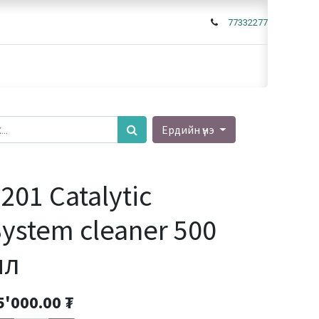
77332277
Ердийн үнэ
201 Catalytic
ystem cleaner 500
мл
5'000.00
₮