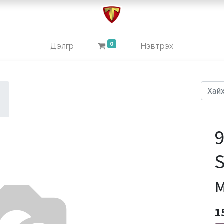
0
Дэлгүүр
Нэвтрэх
9
S
1