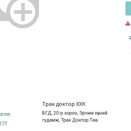
Трак доктор ХХК
БГД, 20-р хороо, Эрчим хүчний
or.mn
гудамж, Трак Доктор Төв
2277