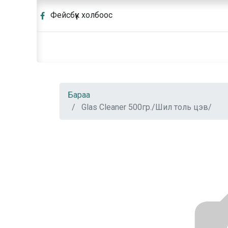
Фейсбүүк холбоос
Бараа
Glas Cleaner 500гр./Шил толь цэв/