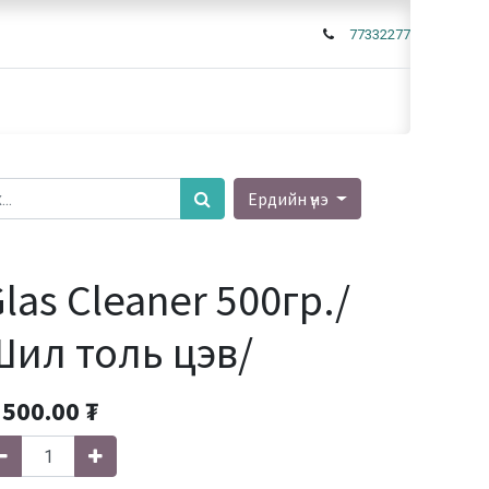
77332277
Ердийн үнэ
las Cleaner 500гр./
Шил толь цэв/
'500.00
₮