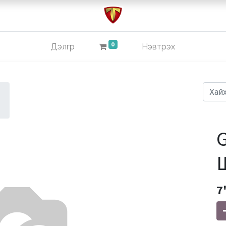
0
Дэлгүүр
Нэвтрэх
G
7