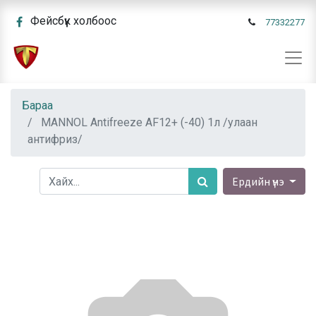
Фейсбүүк холбоос
77332277
Бараа
MANNOL Antifreeze AF12+ (-40) 1л /улаан
антифриз/
Ердийн үнэ