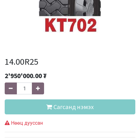
14.00R25
2'950'000.00
₮
Сагсанд нэмэх
Нөөц дууссан