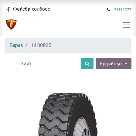
Фейсбүүк холбоос
77332277
Бараа
14.00R25
Ердийн үнэ