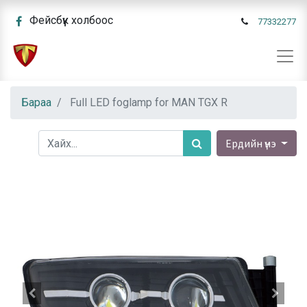
Фейсбүүк холбоос
77332277
Бараа
Full LED foglamp for MAN TGX R
Ердийн үнэ