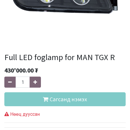
Full LED foglamp for MAN TGX R
430'000.00
₮
Сагсанд нэмэх
Нөөц дууссан