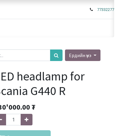
77332277
Ердийн үнэ
ED headlamp for
cania G440 R
30'000.00
₮