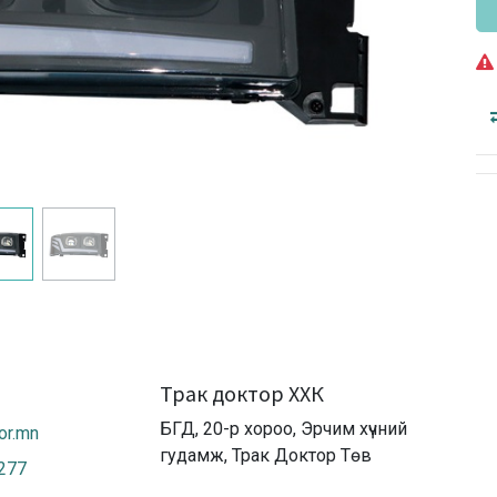
Трак доктор ХХК
БГД, 20-р хороо, Эрчим хүчний
or.mn
гудамж, Трак Доктор Төв
2277