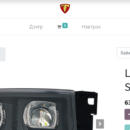
0
Дэлгүүр
Нэвтрэх
L
S
6