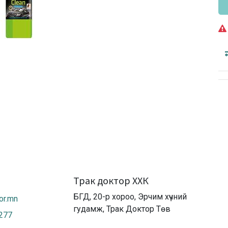
Трак доктор ХХК
БГД, 20-р хороо, Эрчим хүчний
or.mn
гудамж, Трак Доктор Төв
2277