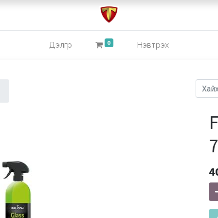
0
Дэлгүүр
Нэвтрэх
F
7
4