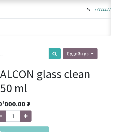
77332277
Ердийн үнэ
ALCON glass clean
50 ml
0'000.00
₮