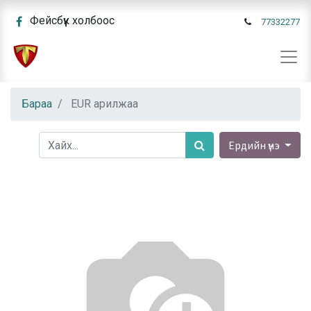
Фейсбүүк холбоос
77332277
Бараа
EUR арилжаа
Ердийн үнэ