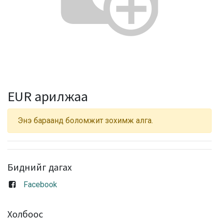
EUR арилжаа
Энэ бараанд боломжит зохимж алга.
Биднийг дагах
Facebook
Холбоос