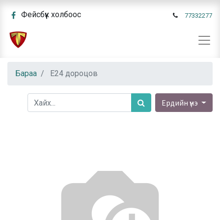
Фейсбүүк холбоос
77332277
Бараа
E24 дороцов
Ердийн үнэ