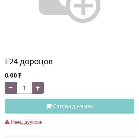
E24 дороцов
0.00
₮
Сагсанд нэмэх
Нөөц дууссан