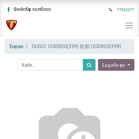
Фейсбүүк холбоос
77332277
Бараа
DUGUI 1200R20(399) 轮胎1200R20(399)
Ердийн үнэ