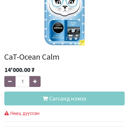
CaT-Ocean Calm
14'000.00
₮
Сагсанд нэмэх
Нөөц дууссан