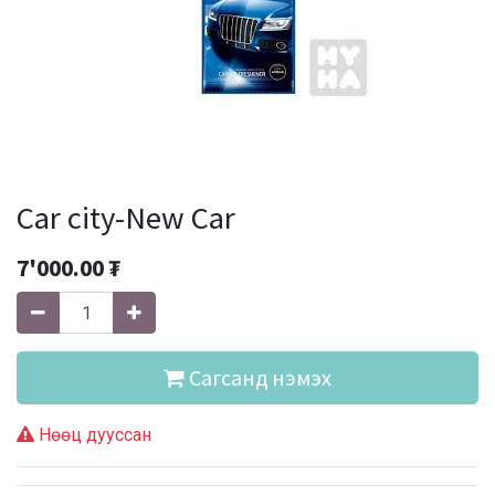
Car city-New Car
7'000.00
₮
Сагсанд нэмэх
Нөөц дууссан