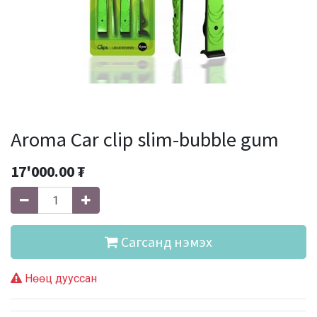
Aroma Car clip slim-bubble gum
17'000.00
₮
Сагсанд нэмэх
Нөөц дууссан