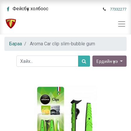
Фейсбүүк холбоос
77332277
Бараа
Aroma Car clip slim-bubble gum
Ердийн үнэ