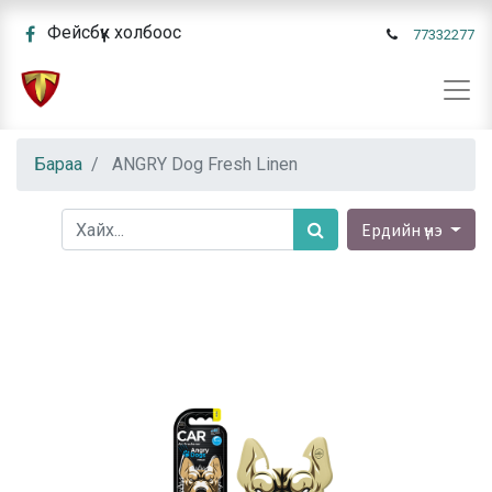
Фейсбүүк холбоос
77332277
Бараа
ANGRY Dog Fresh Linen
Ердийн үнэ