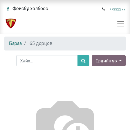
Фейсбүүк холбоос
77332277
Бараа
65 дорцов
Ердийн үнэ