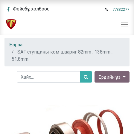
Фейсбүүк холбоос
77332277
Бараа
SAF ступцины ком шаариг 82mm : 138mm :
51.8mm
Ердийн үнэ