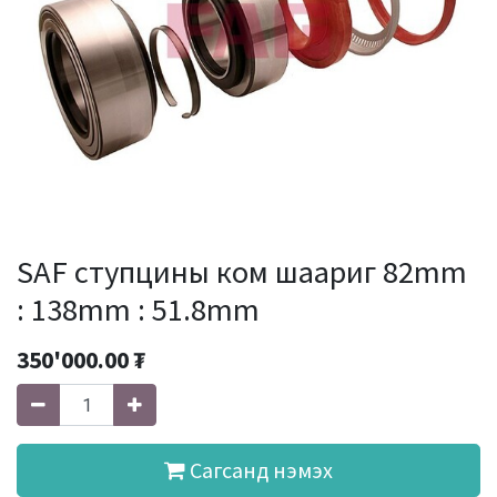
SAF ступцины ком шаариг 82mm
: 138mm : 51.8mm
350'000.00
₮
Сагсанд нэмэх