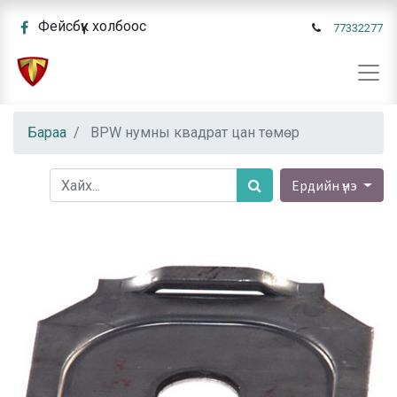
Фейсбүүк холбоос
77332277
Бараа
BPW нумны квадрат цан төмөр
Ердийн үнэ