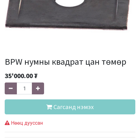
BPW нумны квадрат цан төмөр
35'000.00
₮
Сагсанд нэмэх
Нөөц дууссан