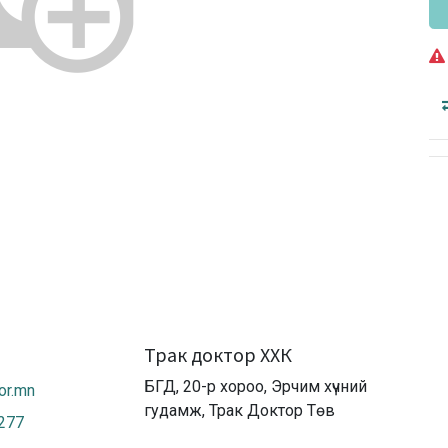
Трак доктор ХХК
БГД, 20-р хороо, Эрчим хүчний
or.mn
гудамж, Трак Доктор Төв
2277