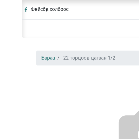
Фейсбүүк холбоос
Бараа
22 торцоов цагаан 1/2