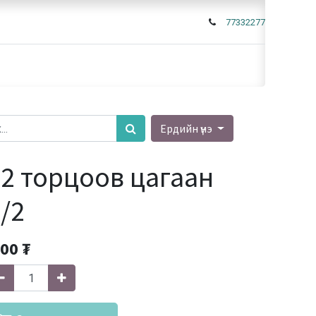
77332277
Ердийн үнэ
2 торцоов цагаан
/2
.00
₮