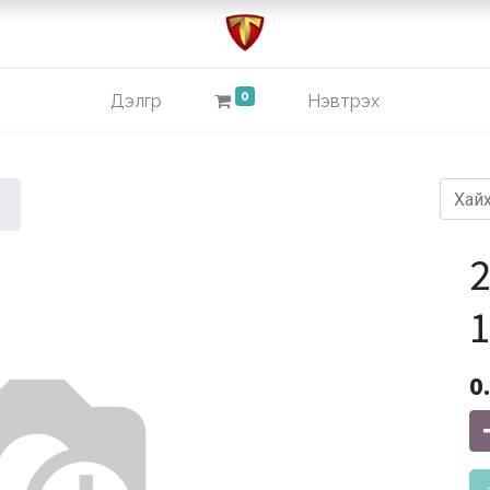
0
Дэлгүүр
Нэвтрэх
2
1
0