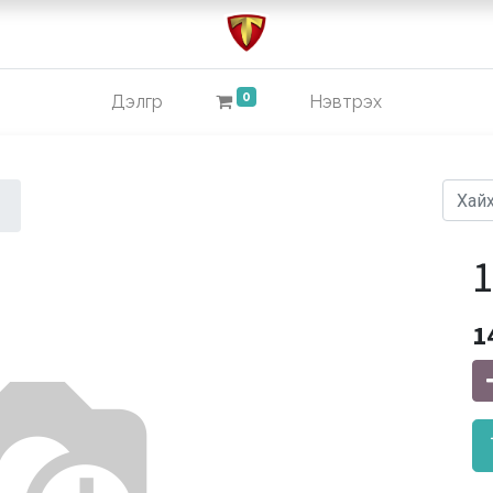
0
Дэлгүүр
Нэвтрэх
1