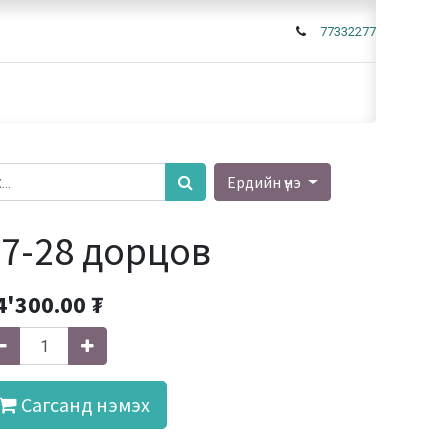
77332277
Ердийн үнэ
17-28 дорцов
4'300.00
₮
Сагсанд нэмэх