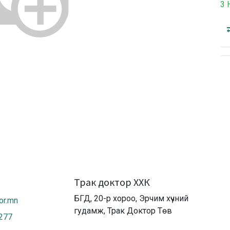
3 
Трак доктор ХХК
БГД, 20-р хороо, Эрчим хүчний
or.mn
гудамж, Трак Доктор Төв
2277