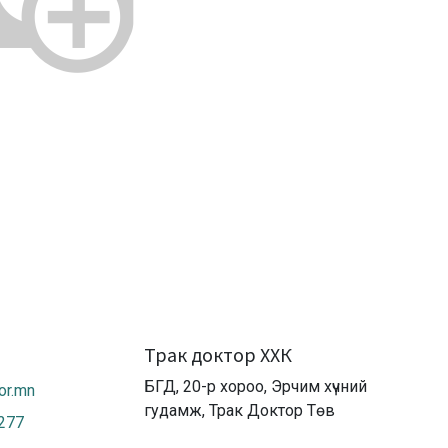
Трак доктор ХХК
БГД, 20-р хороо, Эрчим хүчний
or.mn
гудамж, Трак Доктор Төв
2277