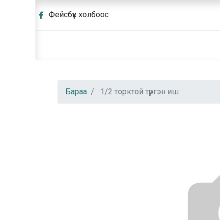
Фейсбүүк холбоос
Бараа
1/2 торктой түргэн иш