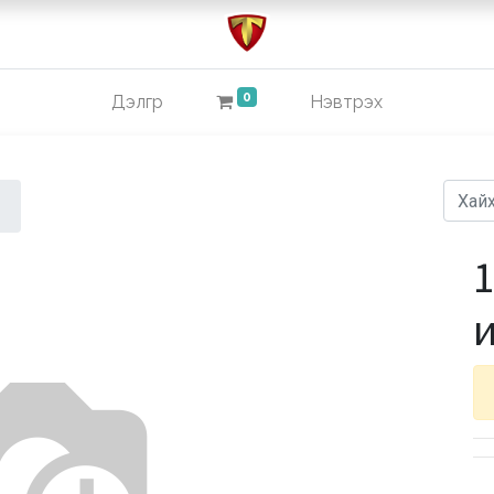
0
Дэлгүүр
Нэвтрэх
1