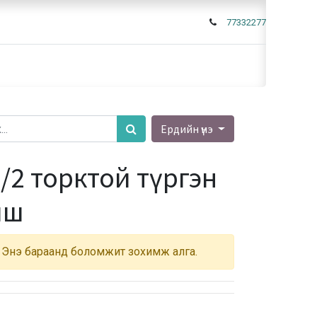
77332277
Ердийн үнэ
/2 торктой түргэн
иш
Энэ бараанд боломжит зохимж алга.