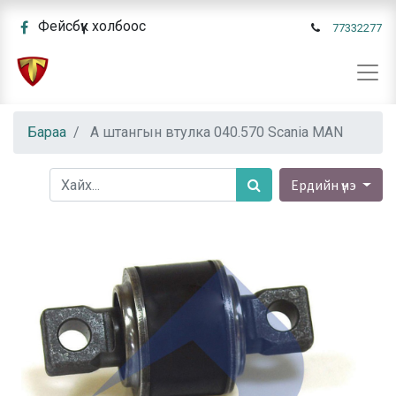
Фейсбүүк холбоос
77332277
Бараа
А штангын втулка 040.570 Scania MAN
Ердийн үнэ