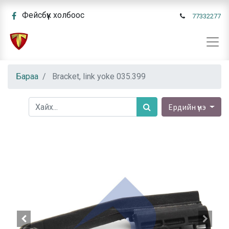
Фейсбүүк холбоос
77332277
Бараа
Bracket, link yoke 035.399
Ердийн үнэ