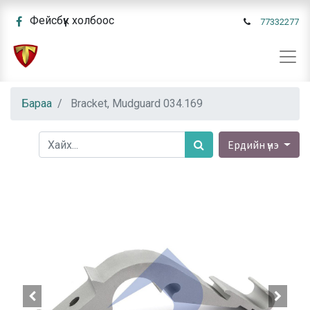
Фейсбүүк холбоос
77332277
Бараа
Bracket, Mudguard 034.169
Ердийн үнэ