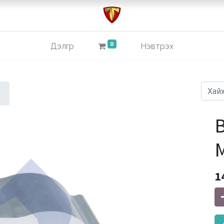
0
Дэлгүүр
Нэвтрэх
B
M
1