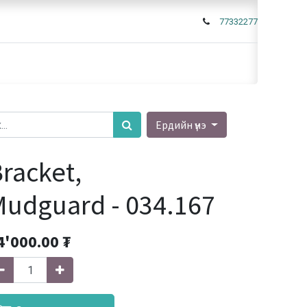
77332277
Ердийн үнэ
racket,
udguard - 034.167
4'000.00
₮