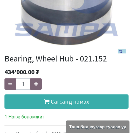
Bearing, Wheel Hub - 021.152
434'000.00
₮
Сагсанд нэмэх
1 Нэгж боломжит
Танд бид юугаар туслах уу