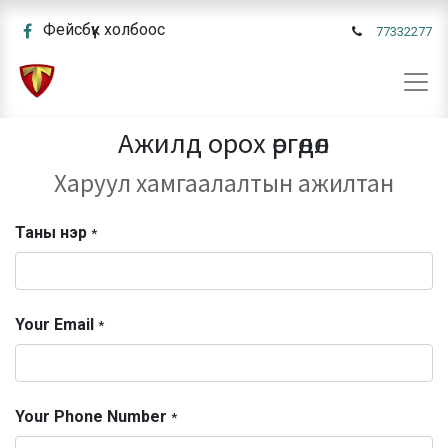
Фейсбүүк холбоос
77332277
Ажилд орох өргөдөл
Харуул хамгаалалтын ажилтан
Таны нэр
*
Your Email
*
Your Phone Number
*