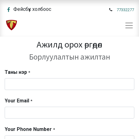
Фейсбүүк холбоос
77332277
Ажилд орох өргөдөл
Борлуулалтын ажилтан
Таны нэр
*
Your Email
*
Your Phone Number
*