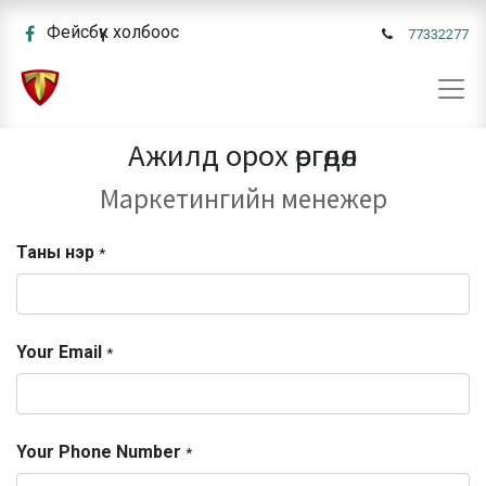
Фейсбүүк холбоос
77332277
Ажилд орох өргөдөл
Маркетингийн менежер
Таны нэр
*
Your Email
*
Your Phone Number
*