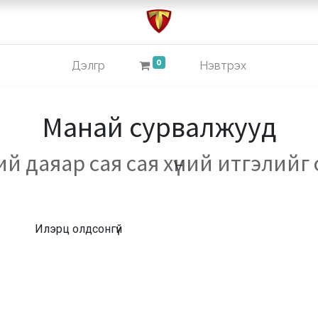
0
Дэлгүүр
Нэвтрэх
Манай сурвалжууд
й даяар сая сая хүний итгэлийг
Илэрц олдсонгүй