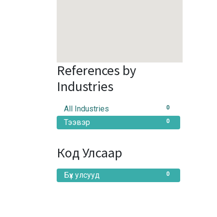
References by
Industries
All Industries
0
Тээвэр
0
Код Улсаар
Бүх улсууд
0