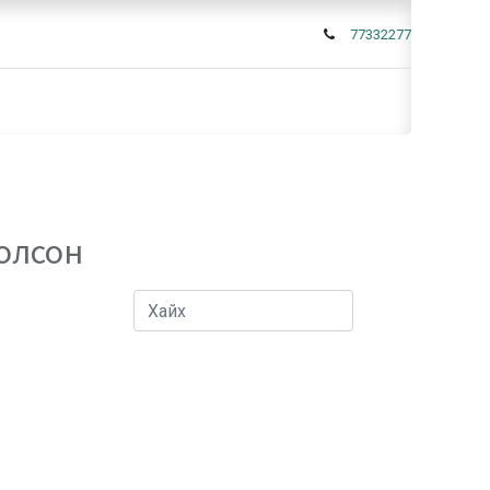
77332277
 олсон