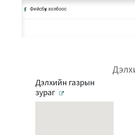
Фейсбүүк холбоос
Дэлхи
Дэлхийн газрын
зураг